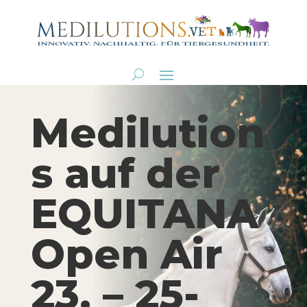
Medilution
s auf der
EQUITANA
Open Air
23. – 25-