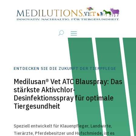
ENTDECKEN SIE DIE ZUKUNFT DER TIERPFLEGE
Medilusan® Vet ATC Blauspray: Das
stärkste Aktivchlor-
Desinfektionsspray für optimale
Tiergesundheit
Speziell entwickelt für Klauenpfleger, Landwirte,
Tierärzte, Pferdebesitzer und Hufschmiede, ist es